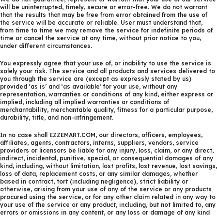
will be uninterrupted, timely, secure or error-free. We do not warrant
that the results that may be free from error obtained from the use of
the service will be accurate or reliable. User must understand that,
from time to time we may remove the service for indefinite periods of
time or cancel the service at any time, without prior notice to you,
under different circumstances.
You expressly agree that your use of, or inability to use the service is
solely your risk. The service and all products and services delivered to
you through the service are (except as expressly stated by us)
provided ‘as is’ and ‘as available’ for your use, without any
representation, warranties or conditions of any kind, either express or
implied, including all implied warranties or conditions of
merchantability, merchantable quality, fitness for a particular purpose,
durability, title, and non-infringement.
In no case shall EZZEMART.COM, our directors, officers, employees,
affiliates, agents, contractors, interns, suppliers, vendors, service
providers or licensors be liable for any injury, loss, claim, or any direct,
indirect, incidental, punitive, special, or consequential damages of any
kind, including, without limitation, lost profits, lost revenue, lost savings,
loss of data, replacement costs, or any similar damages, whether
based in contract, tort (including negligence), strict liability or
otherwise, arising from your use of any of the service or any products
procured using the service, or for any other claim related in any way to
your use of the service or any product, including, but not limited to, any
errors or omissions in any content, or any loss or damage of any kind