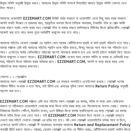
রিফান্ড পলিসি অনুযায়ী রিফান্ড করবে। আমাদের রিফান্ড পলিসি সম্পর্কে বিস্তারিত জানতে রিফান্ড পলিসি সেকশন দেখে
নিতে পারেন।
আমাদের ওয়েবসাইট EZZEMART.COM ভিজিট করার মাধ্যমে বা ওয়েবসাইট থেকে কিছু ক্রয় করার মাধ্যমে
আপনি সম্মতি দিচ্ছেন যে ব্যাবসার ধরন, প্রাকৃতিক অবস্থা কিংবা বৈশ্বিক অবস্থার, ইনকামিং স্টক বা সোল্ড আউট
হবার কারনে অর্ডার প্লেস করার পরও প্রোডাক্ট স্টক না থাকার কারনে কাস্টমারকে সিমিলার কিংবা অল্টারনেটিভ প্রোডাক্ট
সাজেস্ট করা হতে পারে অথবা পুরো অর্ডারটিই ক্যান্সেল করা হতে পারে।
আমাদের সাইটের যেকোন প্রোডাক্ট এর প্রাইস কোন প্রকার নোটিফিকেশন ছাড়াই বা বার্তা ছাড়াই পরিবর্তন হতে পারে।
আমরা সর্বাত্মক চেষ্টা করি আমাদের সাইটের প্রাইস গুলো সঠিক রাখতে, কিন্তু সময়ের সাথে সাথে দাম পরিবর্তন হতে
পারে। এক্ষেত্রে অর্ডার ডেলিভারিতে পাঠানোর আগেই আপনাকে জানানো হবে এবং আপনি চাইলে অর্ডারটা নিতে পারেন
কিংবা ক্যান্সেল ও করতে পারেন। EZZEMART.COM যেকোন সময় যেকোন সার্ভিস বা অফার বা ডেলিভারি বন্ধ
করা, পরিবর্তন কিংবা পরিবর্ধন করার অধিকার রাখে। EZZEMART.COM, আপনি বা অন্য কারো কাছে এসব
পরিবর্তনের জন্য দায়বদ্ধ থাকবেনা।
সেকশন ২ – প্রোডাক্টস
আমাদের সকল প্রোডাক্ট EZZEMART.COM এর মাধ্যমে অনলাইনে এভেইলেবল রয়েছে। প্রোডাক্ট গুলোর
পরিমান সীমিত সংখ্যক ও হতে পারে, তাই রিটার্ন এবং এক্সচেঞ্জ সুবিধা কেবল আমাদের Return Policy অনুযায়ী
প্রসেস করা হবে।
EZZEMART.COM সর্বাত্মক চেষ্টা করে সাইটের সকল প্রোডাক্ট এর কালার, সাইজ বা অন্য কোন ভেরিয়েশন
থাকলে তা সঠিকভাবে ওয়েবসাইটে দেখানোর জন্য কিংবা বর্ণনা করার জন্য এবং সিলেকশনের অপশন দেয়ার। তারপর ও
ইউজারের ডিভাইস সেটিংস, ডিভাইস মডেল, ওএস রিজিয়ন কিংবা কালার ক্যালিব্রেশন এর জন্য প্রোডাক্ট এর কালার
কিংবা সাইজ ভিন্ন দেখা যেতে পারে। তাই EZZEMART.COM নিশ্চয়তা দিতে পারেনা যে প্রোডাক্ট বাস্তবে
দেখতে হুবহু সাইটে দেখানো প্রোডাক্ট এর ছবির মত হবে। যদি কোন প্রোডাক্ট ওয়েবসাইটের বর্ননার সাথে না মিলে,
এক্ষেত্রে আপনি চাইলে প্রোডাক্ট টি অব্যাবহৃত অবস্থায় আমাদের Return and Replacement Policy
অনুযায়ী রিটার্ন করতে পারেন। তাছাড়া, যেকোন প্রোডাক্ট এর স্টক কে সীমিত করার, নোটিফিকেশন ছাড়াই প্রাইস কিংবা