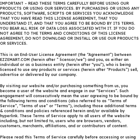
IMPORTANT – READ THESE TERMS CAREFULLY BEFORE USING OUR
PRODUCTS OR USING OUR SERVICES. BY PURCHASING OR USING ANY
PRODUCTS, SOFTWARE, SCRIPTS OR SERVICES YOU ACKNOWLEDGE
THAT YOU HAVE READ THIS LICENSE AGREEMENT, THAT YOU
UNDERSTAND IT, AND THAT YOU AGREE TO BE BOUND BY ITS TERMS.
YOU BEAR ALL RISK OF DATA LOSS ASSOCIATED WITH IT. IF YOU DO
NOT AGREE TO THE TERMS AND CONDITIONS OF THIS LICENSE
AGREEMENT, DO NOT DOWNLOAD OR INSTALL OR USE OUR PRODUCTS
OR SERVICES.
This is an End-User License Agreement (the “Agreement”) between
EZZEMART.COM (herein after ” licensor/we”) and you, as either an
individual or as a business entity (herein after “you”), who is being
licensed to use any products or services (herein after “Products”) sell,
advertise or delivered by our company.
By visiting our website and/or purchasing something from us, you
become a user of the website and engage in our “Services”. Such
engagement will consecutively mean the user agreeing to be bound by
the following terms and conditions (also referred to as “Terms of
Service”, “Terms of use” or “Terms”), including those additional terms
& conditions and policies referenced herein and/or available by
hyperlink. These Terms of Service apply to all users of the website
including, but not limited to, users who are browsers, vendors,
customers, merchants, affiliations, and or contributors of content.
Please read this Terms of Service carefully before accessing or using