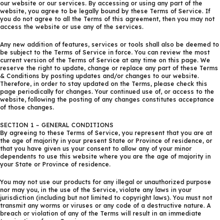
our website or our services. By accessing or using any part of the
website, you agree to be legally bound by these Terms of Service. If
you do not agree to all the Terms of this agreement, then you may not
access the website or use any of the services.
Any new addition of features, services or tools shall also be deemed to
be subject to the Terms of Service in force. You can review the most
current version of the Terms of Service at any time on this page. We
reserve the right to update, change or replace any part of these Terms
& Conditions by posting updates and/or changes to our website.
Therefore, in order to stay updated on the Terms, please check this
page periodically for changes. Your continued use of, or access to the
website, following the posting of any changes constitutes acceptance
of those changes.
SECTION 1 – GENERAL CONDITIONS
By agreeing to these Terms of Service, you represent that you are at
the age of majority in your present State or Province of residence, or
that you have given us your consent to allow any of your minor
dependents to use this website where you are the age of majority in
your State or Province of residence.
You may not use our products for any illegal or unauthorized purpose
nor may you, in the use of the Service, violate any laws in your
jurisdiction (including but not limited to copyright laws). You must not
transmit any worms or viruses or any code of a destructive nature. A
breach or violation of any of the Terms will result in an immediate