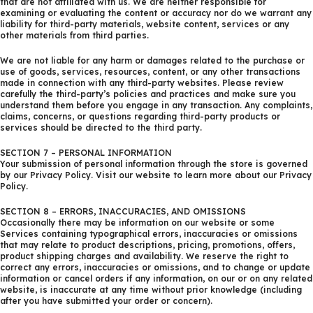
that are not affiliated with us. We are neither responsible for
examining or evaluating the content or accuracy nor do we warrant any
liability for third-party materials, website content, services or any
other materials from third parties.
We are not liable for any harm or damages related to the purchase or
use of goods, services, resources, content, or any other transactions
made in connection with any third-party websites. Please review
carefully the third-party’s policies and practices and make sure you
understand them before you engage in any transaction. Any complaints,
claims, concerns, or questions regarding third-party products or
services should be directed to the third party.
SECTION 7 – PERSONAL INFORMATION
Your submission of personal information through the store is governed
by our Privacy Policy. Visit our website to learn more about our Privacy
Policy.
SECTION 8 – ERRORS, INACCURACIES, AND OMISSIONS
Occasionally there may be information on our website or some
Services containing typographical errors, inaccuracies or omissions
that may relate to product descriptions, pricing, promotions, offers,
product shipping charges and availability. We reserve the right to
correct any errors, inaccuracies or omissions, and to change or update
information or cancel orders if any information, on our or on any related
website, is inaccurate at any time without prior knowledge (including
after you have submitted your order or concern).