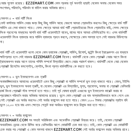
নেয়ার সুযোগ রয়েছে। EZZEMART.COM কোন প্রকার পূর্ব অবগতি ছাড়াই যেকোন অফার যেকোন সময়
সংশোধন, পরিবর্তন, পরিবর্ধন বা বাতিল করার অধিকার রাখে।
সেকশন ৫ – থার্ড পার্টি লিংক
বেস্ট কাস্টমার সার্ভিস দেয়ার জন্য কিছু কিছু সার্ভিস আছে যেগুলো আমরা প্রোভাইড করলেও কিছু ক্ষেত্রে থার্ড পার্টি
সার্ভিস এর সেবা থাকতে পারে। যেসব ক্ষেত্রে আমরা থার্ড পার্টি প্রোভাইডরের লিংক প্রোভাইড করি, সেসব ক্ষেত্রে
লিংক প্রবেশের মাধ্যমের আপনি থার্ড পার্টি ওয়েবসাইটে যাবেন, যাদের সাথে আমরা এফিলিয়েটেড না। এসব থার্ডপার্টি
ওয়েবসাইট লিংক ব্যাবহার করে সার্ভিস ব্যাবহার গ্রহন করলে, সেক্ষেত্রে কোন সমস্যা হলে সেই দায়ভার বিডিশপের
না।
থার্ড পার্টি এই ওয়েবসাইট গুলো থেকে কোন ড্যামেজ প্রোডাক্ট, সার্ভিস, রিসোর্স, কন্টেন্ট কিংবা ট্রাঞ্জেকশন এর মাধ্যমে
ক্ষতিগ্রস্থ হলে সেই দায়ভার EZZEMART.COM নিবেনা। থার্ডপার্টি থেকে কোন প্রোডাক্ট নেয়ার আগে কিংবা
ট্রানজেকশন করার আগে তাদের পলিসি সম্পর্কে বিস্তারিত জেনে নেয়ার পরামর্শ থাকল। থার্ডপার্টি থেকে নেয়া যেকোন
প্রোডাক্ট রিলেটেড কমপ্লেইন, ক্লেইম, কিংবা প্রশ্ন থার্ডপার্টিদের কে করতে হবে।
সেকশন ৬ – ভুল ইনফরমেশন এবং ত্রুটি
অনাকাঙ্ক্ষিতভাবে আমাদের ওয়েবসাইটে এমন কিছু প্রোডাক্ট বা সার্ভিস সম্পর্কে ভুল তথ্য থাকতে পারে। যেমন, টাইপিং
ভুল, ভুল ইনফরমেশন অথবা ত্রুটি, যা যেকোন প্রোডাক্ট এর বিস্তারিত, মূল্য, প্রমোশন, অফার বা প্রোডাক্ট ডেলিভারি
চার্জ কিংবা প্রোডাক্ট স্টক সম্পর্কে হতে পারে। তাই পূর্ব ঘোষনা ছাড়াই এধরনের ভুল ইনফরেশন কারেক্ট করার বা
প্রয়োজনে পরিবর্তন করার অধিকার আমাদের রয়েছে। ভুলে কোন প্রোডাক্ট এর দাম অস্বাভাবিকভাবে কমে গেলে এবং
সেই প্রোডাক্ট এর অর্ডার করলেও সেই অর্ডার ক্যান্সেল করা হতে পারে। যেমন ১২০০ টাকার প্রোডাক্টের প্রাইস যদি
ভুলে ১২.০০ হয়ে যায় এমন ক্ষেত্রে পেমেন্ট করা অর্ডারও ক্যান্সেল করে রিফান্ড করা হতে পারে।
সেকশন ৭ – অর্ডার ক্যান্সেল
EZZEMART.COM সব সময়ই অরিজিনাল এবং অথেনটিক প্রোডাক্ট বিক্রয় করে। তাই, যেকোন প্রোডাক্ট
অথরাইজড ভেন্ডর থেকে রিসিভ করে ডেলিভারির আগে কোয়ালিটি চেক করা হয়। তাই, কোন প্রোডাক্ট এর কোয়ালিটি
চেক করার পর প্রোডাক্ট এ কোন সমস্যা থাকলে EZZEMART.COM সেই অর্ডার ক্যান্সেল করার অধিকার রাখে।