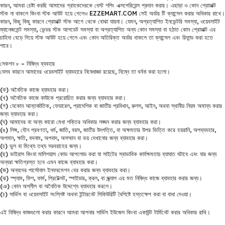
কারন, আমরা চেষ্টা করছি আমাদের গ্রাহকদেরকে বেস্ট শপিং এক্সপেরিয়েন্স প্রদান করার। এছাড়া ও কোন প্রোডাক্ট
স্টক না থাকলে কিংবা স্টক আউট হয়ে গেলেও EZZEMART.COM সেই অর্ডার টি ক্যান্সেল করার অধিকার রাখে।
কারন, কিছু কিছু কারনে প্রোডাক্ট স্টক আগে থেকে বোঝা যায়না। যেমন, অপ্রত্যাশিত ইনভেন্টরি সমস্যা, ওয়েবসাইট
ম্যানেজমেন্ট সমস্যা, ভেন্ডর স্টক আপডেট সমস্যা বা অপ্রত্যাশিত অন্য কোন সমস্যা বা হঠাত কোন প্রোডাক্ট এর
চাহিদা বেড়ে গিয়ে স্টক আউট হয়ে গেলে এবং কোন অতিরিক্ত অর্ডার থাকলে তা ক্যান্সেল এবং রিফান্ড করা হতে
পারে।
সেকশন ৮ – নিষিদ্ধ ব্যবহার
যেসব কারনে আমাদের ওয়েবসাইট ব্যাবহারে নিষেধাজ্ঞা রয়েছে, নিম্নে তা বর্ননা করা হলো।
(ক) অনৈতিক কাজে ব্যাবহার করা।
(খ) অনৈতিক কাজে কাউকে প্ররোচিত করার জন্য ব্যাবহার করা।
(গ) যেকোন আন্তর্জাতিক, ফেডারেল, প্রাদেশিক বা জাতীয় প্রবিধান, রুলস, আইন, অথবা স্থানীয় নিয়ম অমান্য করার
জন্য ব্যাবহার করা।
(ঘ) আমাদের বা অন্য কারো মেধা শক্তির অধিকার লঙ্ঘন করার জন্য ব্যাবহার করা।
(ঙ) লিঙ্গ, যৌন প্রবণতা, ধর্ম, জাতি, বয়স, জাতীয় উৎপত্তি, বা অক্ষমতার উপর ভিত্তি করে হয়রানি, অপব্যবহার,
অপমান, ক্ষতি, বদনাম, অপবাদ, অসম্মান বা ভয় দেখানোর জন্য ব্যাবহার করা।
(চ) ভুল বা মিথ্যে তথ্য সরবরাহের জন্য।
(ছ) ভাইরাস কিংবা মালিশয়াস কোড আপলোড করা যা সাইটের স্বাভাবিক কার্যক্ষমতায় ব্যাঘাত ঘটাবে এবং যার জন্য
অন্যরা ক্ষতিগ্রস্ত হবে এমন কাজে ব্যাবহার করা।
(জ) অন্যদের পার্সোনাল ইনফরমেশন বের করার জন্য ব্যাবহার করা।
(ঝ) স্প্যাম, ফিশ, ফার্ম, প্রিটেক্সট, স্পাইডার, ক্রল, বা স্ক্র্যাপ এর মত নিষিদ্ধ কাজে ব্যাবহার করার জন্য।
(ঞ) কোন অশ্লীল বা অনৈতিক উদ্দেশ্যে ব্যাবহার করলে।
(চ) সার্ভিস বা ওয়েবসাইট সংশ্লিষ্ট অথবা ইন্টারনেট সিকিউরিটি বৈশিষ্টে হস্তক্ষেপ করা বা বাধা দেওয়া।
এই নিষিদ্ধ কাজগুলো করার কারনে আমরা আপনার সার্ভিস ইউজেস কিংবা একাউন্ট টার্মিনেট করার অধিকার রাখি।