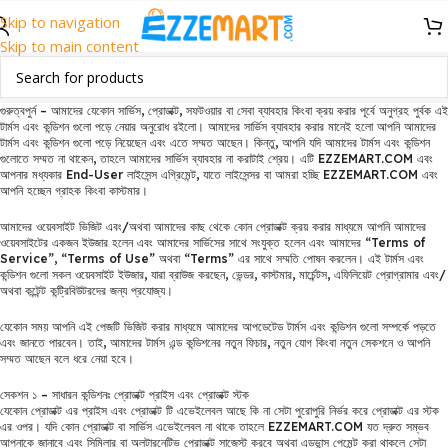
Skip to navigation
Skip to main content
গুরুত্বপুর্ন – আমাদের যেকোন সার্ভিস, প্রোডাক্ট, সফটওয়ার বা সেবা ব্যাবহার কিংবা ক্রয় করার পূর্বে অনুগ্রহ পুর্বক এই
টার্মস এবং কন্ডিশন গুলো পড়ে নেয়ার অনুরোধ রইলো। আমাদের সার্ভিস ব্যাবহার করার মানেই হলো আপনি আমাদের
টার্মস এবং কন্ডিশন গুলো পড়ে নিয়েছেন এবং এতে সম্মত আছেন। কিন্তু, আপনি যদি আমাদের টার্মস এবং কন্ডিশন
গুলোতে সম্মত না থাকেন, তাহলে আমাদের সার্ভিস ব্যাবহার না করাটাই শ্রেয়। এটি EZZEMART.COM এবং
আপনার মধ্যকার End-User লাইসেন্স এগ্রিমেন্ট, যাতে লাইসেন্সর বা আমরা হচ্ছি EZZEMART.COM এবং
আপনি হচ্ছেন গ্রাহক কিংবা কাস্টমার।
আমাদের ওয়েবসাইট ভিজিট এবং/অথবা আমাদের কাছ থেকে কোন প্রোডাক্ট ক্রয় করার মাধ্যমে আপনি আমাদের
ওয়েবসাইটের একজন ইউজার হলেন এবং আমাদের সার্ভিসের সাথে সংযুক্ত হলেন এবং আমাদের “Terms of
Service”, “Terms of Use” অথবা “Terms” এর সাথে সম্মতি পোষন করলেন। এই টার্মস এবং
কন্ডিশন গুলো সকল ওয়েবসাইট ইউজার, যারা ব্রাউজ করছেন, ভেন্ডর, কাস্টমার, মার্চেন্টস, এফিলিয়েট প্রোগ্রামার এবং/
অথবা কন্টেন্ট কন্ট্রিবিউটরদের জন্য প্রযোজ্য।
যেকোন সময় আপনি এই পেজটি ভিজিট করার মাধ্যমে আমাদের আপডেটেড টার্মস এবং কন্ডিশন গুলো সম্পর্কে পড়তে
এবং জানতে পারবেন। তাই, আমাদের টার্মস এন্ড কন্ডিশনের নতুন ফিচার, নতুন যোগ কিংবা নতুন সেকশনে ও আপনি
সম্মত আছেন বলে ধরে নেয়া হবে।
সেকশন ১ – সাধারন কন্ডিশনঃ প্রোডাক্ট প্রাইস এবং প্রোডাক্ট স্টক
যেকোন প্রোডাক্ট এর প্রাইস এবং প্রোডাক্ট টি এভেইলেবল আছে কি না সেটা পুরোপুরি নির্ভর করে প্রোডাক্ট এর স্টক
এর ওপর। যদি কোন প্রোডাক্ট বা সার্ভিস এভেইলেবল না থাকে তাহলে EZZEMART.COM যত দ্রুত সম্ভব
আপনাকে জানাবে এবং সিমিলার বা অলটারনেটিভ প্রোডাক্ট সাজেস্ট করবে অথবা এডভান্স পেমেন্ট করা থাকলে সেটা