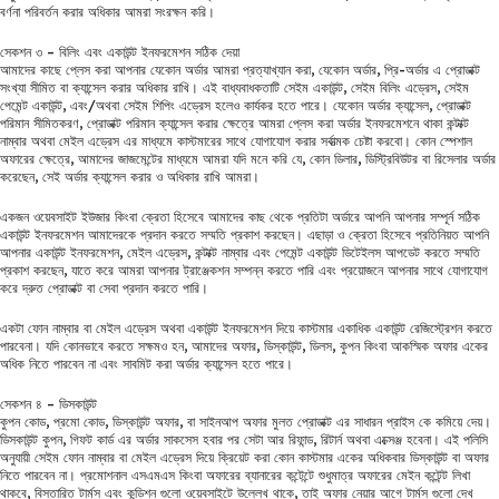
বর্ণনা পরিবর্তন করার অধিকার আমরা সংরক্ষন করি।
সেকশন ৩ – বিলিং এবং একাউন্ট ইনফরমেশন সঠিক দেয়া
আমাদের কাছে প্লেস করা আপনার যেকোন অর্ডার আমরা প্রত্যাখ্যান করা, যেকোন অর্ডার, প্রি-অর্ডার এ প্রোডাক্ট
সংখ্যা সীমিত বা ক্যান্সেল করার অধিকার রাখি। এই বাধ্যবাধকতাটি সেইম একাউন্ট, সেইম বিলিং এড্রেস, সেইম
পেমেন্ট একাউন্ট, এবং/অথবা সেইম শিপিং এড্রেস হলেও কার্যকর হতে পারে। যেকোন অর্ডার ক্যান্সেল, প্রোডাক্ট
পরিমান সীমিতকরণ, প্রোডাক্ট পরিমান ক্যান্সেল করার ক্ষেত্রে আমরা প্লেস করা অর্ডার ইনফরমেশনে থাকা কন্টাক্ট
নাম্বার অথবা মেইল এড্রেস এর মাধ্যমে কাস্টমারের সাথে যোগাযোগ করার সর্বাত্মক চেষ্টা করবো। কোন স্পেশাল
অফারের ক্ষেত্রে, আমাদের জাজমেন্টের মাধ্যমে আমরা যদি মনে করি যে, কোন ডিলার, ডিস্ট্রিবিউটর বা রিসেলার অর্ডার
করেছেন, সেই অর্ডার ক্যান্সেল করার ও অধিকার রাখি আমরা।
একজন ওয়েবসাইট ইউজার কিংবা ক্রেতা হিসেবে আমাদের কাছ থেকে প্রতিটা অর্ডারে আপনি আপনার সম্পূর্ন সঠিক
একাউন্ট ইনফরমেশন আমাদেরকে প্রদান করতে সম্মতি প্রকাশ করছেন। এছাড়া ও ক্রেতা হিসেবে প্রতিনিয়ত আপনি
আপনার একাউন্ট ইনফরমেশন, মেইল এড্রেস, কন্টাক্ট নাম্বার এবং পেমেন্ট একাউন্ট ডিটেইলস আপডেট করতে সম্মতি
প্রকাশ করছেন, যাতে করে আমরা আপনার ট্রাঞ্জেকশন সম্পন্ন করতে পারি এবং প্রয়োজনে আপনার সাথে যোগাযোগ
করে দ্রুত প্রোডাক্ট বা সেবা প্রদান করতে পারি।
একটা ফোন নাম্বার বা মেইল এড্রেস অথবা একাউন্ট ইনফরমেশন দিয়ে কাস্টমার একাধিক একাউন্ট রেজিস্ট্রেশন করতে
পারবেনা। যদি কোনভাবে করতে সক্ষমও হন, আমাদের অফার, ডিস্কাউন্ট, ডিলস, কুপন কিংবা আকস্মিক অফার একের
অধিক নিতে পারবেন না এবং সাবমিট করা অর্ডার ক্যান্সেল হতে পারে।
সেকশন ৪ – ডিসকাউন্ট
কুপন কোড, প্রমো কোড, ডিস্কাউন্ট অফার, বা সাইনআপ অফার মুলত প্রোডাক্ট এর সাধারন প্রাইস কে কমিয়ে দেয়।
ডিসকাউন্ট কুপন, গিফট কার্ড এর অর্ডার সাকসেস হবার পর সেটা আর রিফান্ড, রিটার্ন অথবা এক্সেঞ্জ হবেনা। এই পলিসি
অনুযায়ী সেইম ফোন নাম্বার বা মেইল এড্রেস দিয়ে ক্রিয়েট করা কোন কাস্টমার একের অধিকবার ডিস্কাউন্ট বা অফার
নিতে পারবেন না। প্রমোশনাল এসএমএস কিংবা অফারের ব্যানারের কন্টেন্টে শুধুমাত্র অফারের মেইন কন্টেন্ট লিখা
থাকবে, বিস্তারিত টার্মস এবং কন্ডিশন গুলো ওয়েবসাইটে উল্লেখ থাকে, তাই অফার নেয়ার আগে টার্মস গুলো দেখ