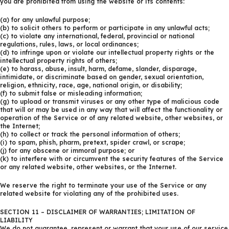
you are prohibited from using the website or its contents:
(a) for any unlawful purpose;
(b) to solicit others to perform or participate in any unlawful acts;
(c) to violate any international, federal, provincial or national
regulations, rules, laws, or local ordinances;
(d) to infringe upon or violate our intellectual property rights or the
intellectual property rights of others;
(e) to harass, abuse, insult, harm, defame, slander, disparage,
intimidate, or discriminate based on gender, sexual orientation,
religion, ethnicity, race, age, national origin, or disability;
(f) to submit false or misleading information;
(g) to upload or transmit viruses or any other type of malicious code
that will or may be used in any way that will affect the functionality or
operation of the Service or of any related website, other websites, or
the Internet;
(h) to collect or track the personal information of others;
(i) to spam, phish, pharm, pretext, spider crawl, or scrape;
(j) for any obscene or immoral purpose; or
(k) to interfere with or circumvent the security features of the Service
or any related website, other websites, or the Internet.
We reserve the right to terminate your use of the Service or any
related website for violating any of the prohibited uses.
SECTION 11 – DISCLAIMER OF WARRANTIES; LIMITATION OF
LIABILITY
We do not guarantee, represent or warrant that your use of our service